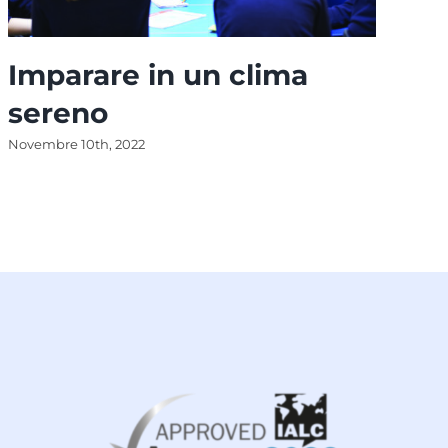
Imparare in un clima
P
sereno
v
Novembre 10th, 2022
Mar