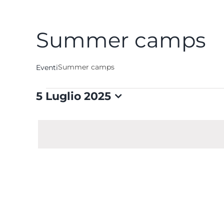
Summer camps
Summer camps
Eventi
Eventi
5 Luglio 2025
Seleziona
for
la
data.
5
Luglio
2025