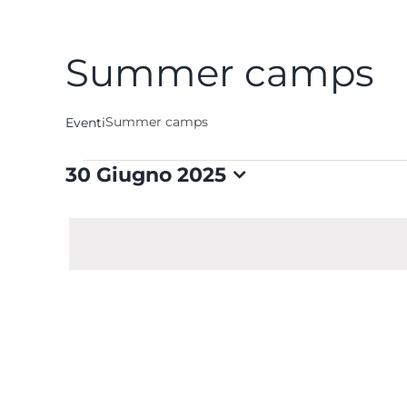
Summer camps
Summer camps
Eventi
Eventi
30 Giugno 2025
Seleziona
for
la
data.
30
Giugno
2025