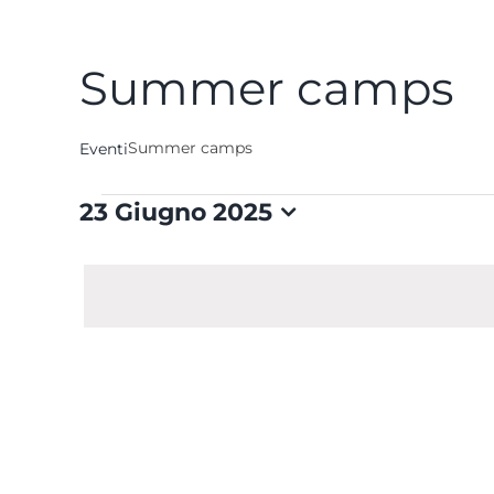
Summer camps
Summer camps
Eventi
Eventi
23 Giugno 2025
Seleziona
for
la
data.
23
Giugno
2025