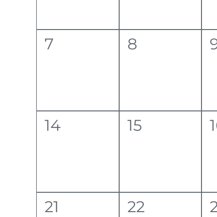
0
0
7
8
eventi,
eventi,
e
0
0
14
15
eventi,
eventi,
e
0
0
21
22