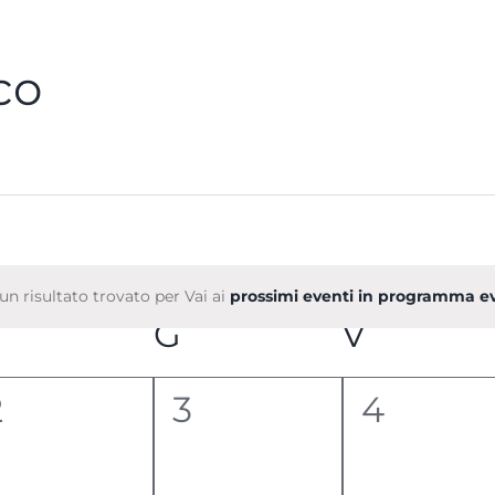
co
un risultato trovato per Vai ai
prossimi eventi in programma e
Notice
MERCOLEDÌ
G
GIOVEDÌ
V
VENER
0
0
0
2
3
4
venti,
eventi,
eventi,