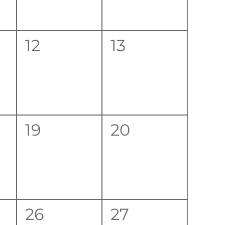
0
0
12
13
eventi,
eventi,
0
0
19
20
eventi,
eventi,
0
0
26
27