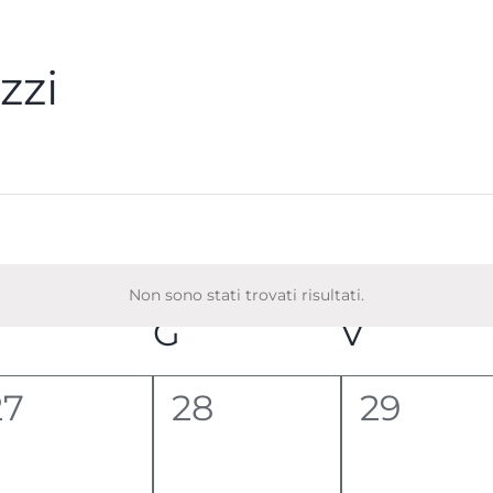
zzi
Non sono stati trovati risultati.
Notice
MERCOLEDÌ
G
GIOVEDÌ
V
VENER
0
0
0
27
28
29
venti,
eventi,
eventi,