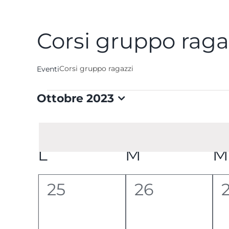
Corsi gruppo raga
Corsi gruppo ragazzi
Eventi
Eventi
Ottobre 2023
Seleziona
la
data.
Calendario
L
LUNEDÌ
M
MARTEDÌ
M
di
0
0
25
26
Eventi
eventi,
eventi,
e