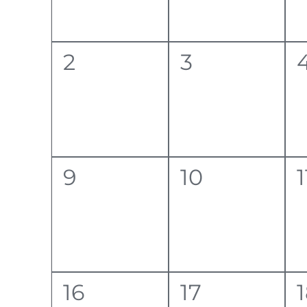
0
0
2
3
eventi,
eventi,
e
0
0
9
10
1
eventi,
eventi,
e
0
0
16
17