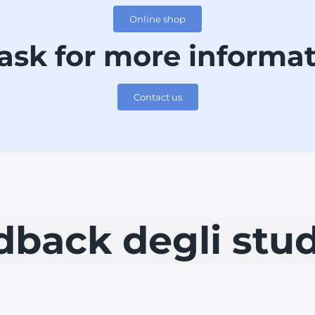
Online shop
ask for more informa
Contact us
dback degli stud