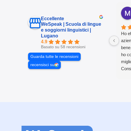
Eccellente
WeSpeak | Scuola di lingue
e soggiorni linguistici |
Ho ef
Lugano
azien
4.9
Basato su 58 recensioni
bene.
ho co
Guarda tutte le recensioni
migli
recensisci su
Consi
corso