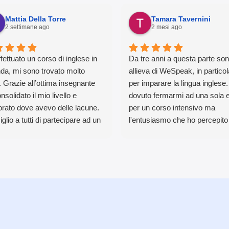
Mattia Della Torre
Tamara Tavernini
2 settimane ago
2 mesi ago
fettuato un corso di inglese in
Da tre anni a questa parte so
da, mi sono trovato molto
allieva di WeSpeak, in particol
 Grazie all’ottima insegnante
per imparare la lingua inglese.
nsolidato il mio livello e
dovuto fermarmi ad una sola e
orato dove avevo delle lacune.
per un corso intensivo ma
glio a tutti di partecipare ad un
l'entusiasmo che ho percepito
 simile
all'interno della struttura mi ha
portata fino a qui... e oltre :-)
per credere!