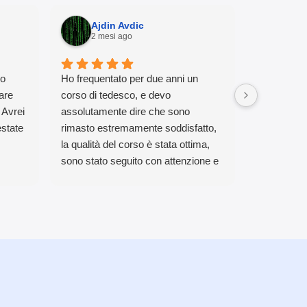
Ajdin Avdic
Lor
2 mesi ago
2 me
no
Ho frequentato per due anni un
Scuola di l
are
corso di tedesco, e devo
docenti pre
 Avrei
assolutamente dire che sono
frequento 
state
rimasto estremamente soddisfatto,
anni per la
la qualità del corso è stata ottima,
mi sembra 
sono stato seguito con attenzione e
perfezione
un programma su misura è stato
 Provare
fatto per me, per colmare specifiche
lacune. Consiglio a tutti quelli che
vogliono imparare o migliorare una
lingua!