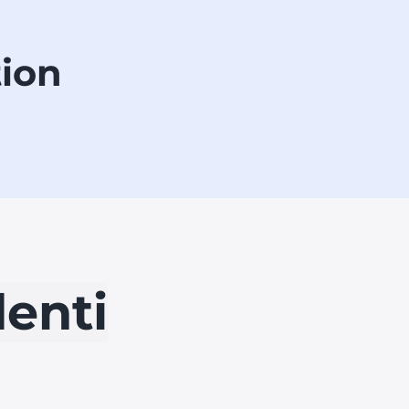
tion
enti