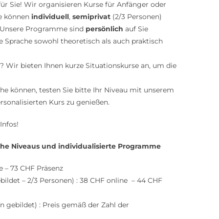
ür Sie! Wir organisieren Kurse für Anfänger oder
se können
individuell
,
semiprivat
(2/3 Personen)
 Unsere Programme sind
persönlich
auf Sie
e Sprache sowohl theoretisch als auch praktisch
t? Wir bieten Ihnen kurze Situationskurse an, um die
he können, testen Sie bitte Ihr Niveau mit unserem
rsonalisierten Kurs zu genießen.
Infos!
che Niveaus und individualisierte Programme
e – 73 CHF Präsenz
bildet – 2/3 Personen) : 38 CHF online – 44 CHF
n gebildet) : Preis gemäß der Zahl der