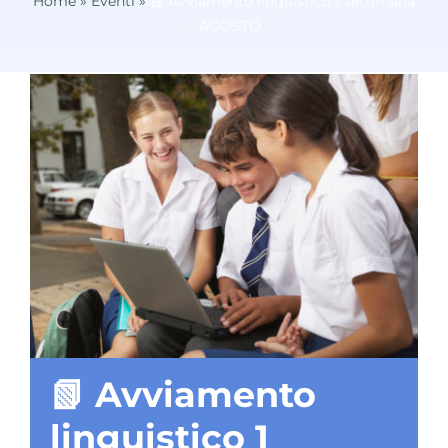
Home
»
Eventi
»
📗 Avviamento linguistico 1 settimana
– AGOSTO
📗 Avviamento
linguistico 1