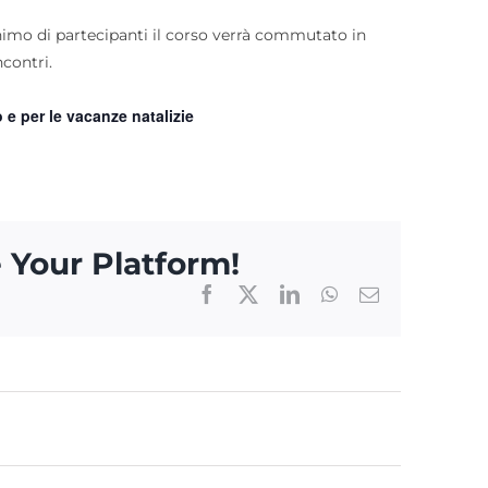
mo di partecipanti il corso verrà commutato in
ncontri.
 e per le vacanze natalizie
 Your Platform!
Facebook
X
LinkedIn
WhatsApp
Email