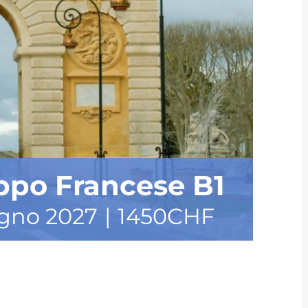
uppo Francese B1
gno 2027
|
1450CHF