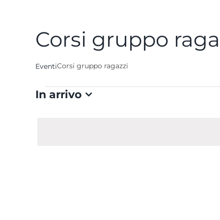
Corsi gruppo raga
Corsi gruppo ragazzi
Eventi
Eventi
In arrivo
Seleziona
la
data.